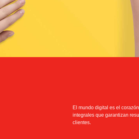
El mundo digital es el corazó
integrales que garantizan res
clientes.