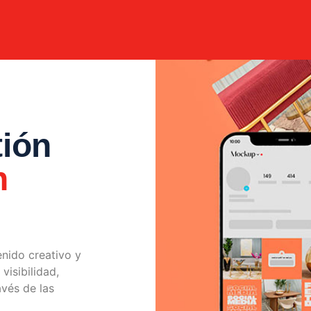
tión
n
enido creativo y
visibilidad,
vés de las