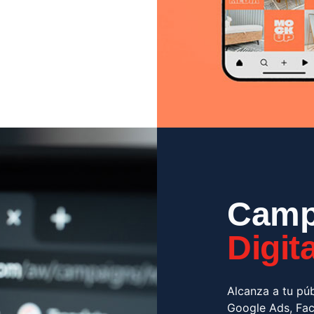
Camp
Digit
Alcanza a tu púb
Google Ads, Fa