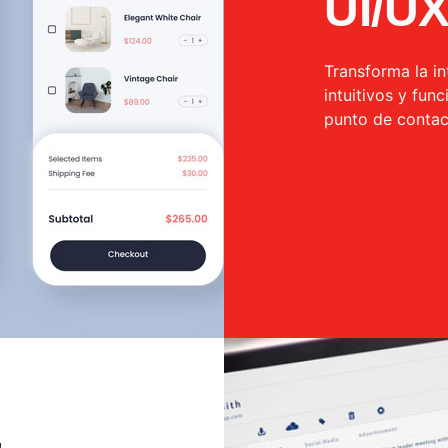
UI/U
Transforma la in
intuitivos y fun
punto de contact